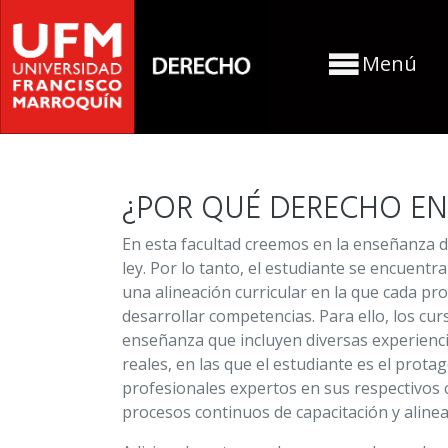
Menú
¿POR QUÉ DERECHO EN
En esta facultad creemos en la enseñanza d
ley. Por lo tanto, el estudiante se encuen
una alineación curricular en la que cada p
desarrollar competencias. Para ello, los cu
enseñanza que incluyen diversas experienci
reales, en las que el estudiante es el prot
profesionales expertos en sus respectivos 
procesos continuos de capacitación y alineac