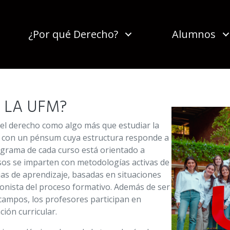
¿Por qué Derecho?
Alumnos
 LA UFM?
el derecho como algo más que estudiar la
tra con un pénsum cuya estructura responde a
rograma de cada curso está orientado a
rsos se imparten con metodologías activas de
as de aprendizaje, basadas en situaciones
agonista del proceso formativo. Además de ser
campos, los profesores participan en
ión curricular.